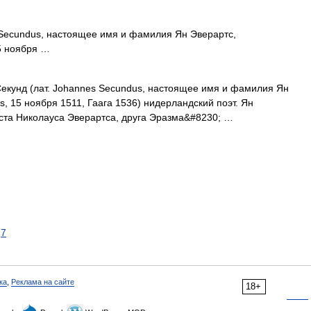
Secundus, настоящее имя и фамилия Ян Эверартс,
15 ноября …
кунд (лат. Johannes Secundus, настоящее имя и фамилия Ян
s, 15 ноября 1511, Гаага 1536) нидерландский поэт. Ян
ста Николауса Эверартса, друга Эразма&#8230; …
7
ка
,
Реклама на сайте
18+