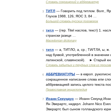
Словарь сокращений и аббревиатур
ТИТЛ
— Говорить под титлом. Волг., Яр
3
Глухов 1988, 126; ЯОС 3, 84 …
Большой словарь русских поговорок
титл
— (гер. Titel наслов, текст) 1. нас
4
странски јазици …
Macedonian dictionary
титл
— а, ТИТЛО, а, ср.; ТИ/ТЛА, ы, 
5
над буквой, употребленной в значении
латинской, славянской). ► Старый кня
Словарь забытых и трудных слов из произве
АББРЕВИАТУРЫ
— в европ. рукописно
6
сокращенное написание слова или слов
аббревиацией запись целого текста по
Православная энциклопедия
Иоанн Секундус
— Иоанн Секунд Иоанн
7
Ян Эверартс, нидерл. Johann Nico Evera
Эверартс был сыном голландского юри