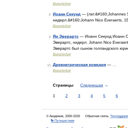
Википедия
Иоанн Секунд
— (лат.&#160;Johannes 
8
нидерл.&#160;Johann Nico Everaerts, 
Википедия
Ян Эверартс
— Иоанн Секунд Иоанн Се
9
Эверартс, нидерл. Johann Nico Everaert
Эверартс был сыном голландского юри
Википедия
Древнегреческая комедия
— …
10
Википедия
Страницы
Следующая
→
1
2
3
4
5
6
© Академик, 2000-2026
Обратная связь:
Техподдерж
👣 Путешествия