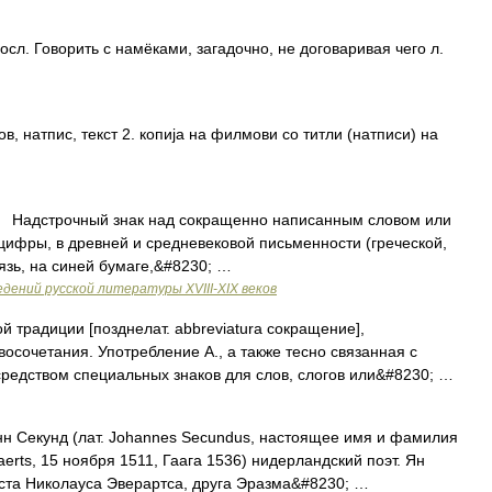
осл. Говорить с намёками, загадочно, не договаривая чего л.
лов, натпис, текст 2. копија на филмови со титли (натписи) на
ж. Надстрочный знак над сокращенно написанным словом или
 цифры, в древней и средневековой письменности (греческой,
зь, на синей бумаге,&#8230; …
дений русской литературы ХVIII-ХIХ веков
й традиции [позднелат. abbreviatura сокращение],
осочетания. Употребление А., а также тесно связанная с
средством специальных знаков для слов, слогов или&#8230; …
 Секунд (лат. Johannes Secundus, настоящее имя и фамилия
erts, 15 ноября 1511, Гаага 1536) нидерландский поэт. Ян
ста Николауса Эверартса, друга Эразма&#8230; …