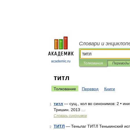
Словари и энциклоп
academic.ru
Толкования
Переводы
титл
Толкование
Перевод
Книги
титл
— сущ., кол во синонимов: 2 • ини
1
Тришин. 2013 …
Словарь синонимов
ТИТЛ
— Теньлаг ТИТЛ Тенькинский исп
2