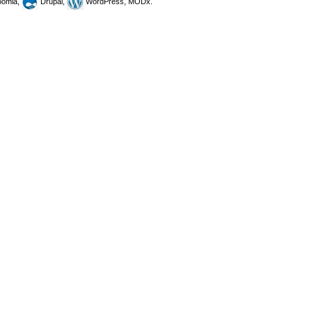
omla,
Drupal,
WordPress, MODx.