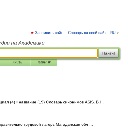
Запомнить сайт
Словарь на свой сайт
RU
едии на Академике
Найти!
Книги
Игры ⚽
циал (4) • название (19) Словарь синонимов ASIS. В.Н.
равительно трудовой лагерь Магаданская обл …